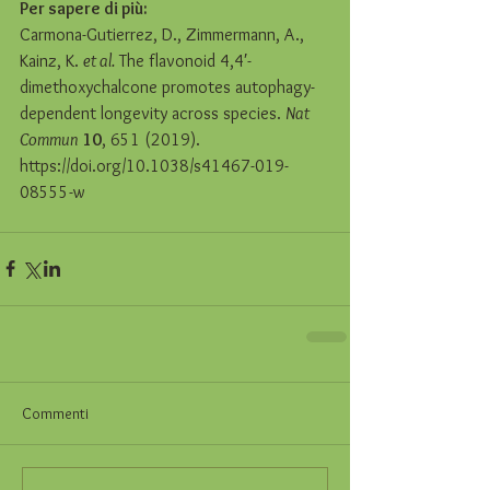
Per sapere di più:
Carmona-Gutierrez, D., Zimmermann, A., 
Kainz, K. 
et al.
 The flavonoid 4,4′-
dimethoxychalcone promotes autophagy-
dependent longevity across species. 
Nat 
Commun
10
, 651 (2019). 
https://doi.org/10.1038/s41467-019-
08555-w
Commenti