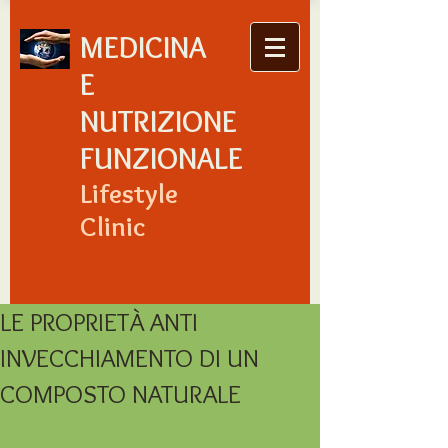
MEDICINA
E
NUTRIZIONE
FUNZIONALE
Lifestyle
Clinic
LE PROPRIETÀ ANTI
INVECCHIAMENTO DI UN
COMPOSTO NATURALE