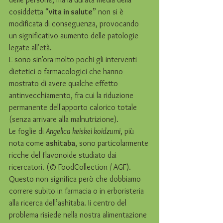
cosiddetta “
vita in salute
” non si è 
modificata di conseguenza, provocando 
un significativo aumento delle patologie 
legate all'età. 
E sono sin'ora molto pochi gli interventi 
dietetici o farmacologici che hanno 
mostrato di avere qualche effetto 
antinvecchiamento, fra cui la riduzione 
permanente dell'apporto calorico totale 
(senza arrivare alla malnutrizione). 
Le foglie di 
Angelica keiskei koidzumi
, più 
nota come 
ashitaba
, sono particolarmente 
ricche del flavonoide studiato dai 
ricercatori. (© FoodCollection / AGF).
Questo non significa però che dobbiamo 
correre subito in farmacia o in erboristeria 
alla ricerca dell’ashitaba. Ii centro del 
problema risiede nella nostra alimentazione 