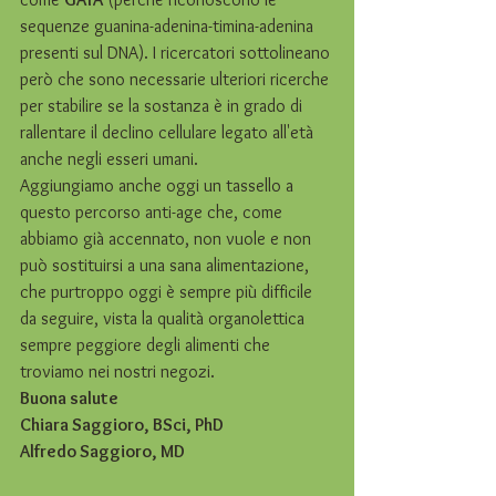
sequenze guanina-adenina-timina-adenina 
presenti sul DNA). I ricercatori sottolineano 
però che sono necessarie ulteriori ricerche 
per stabilire se la sostanza è in grado di 
rallentare il declino cellulare legato all'età 
anche negli esseri umani.
Aggiungiamo anche oggi un tassello a 
questo percorso anti-age che, come 
abbiamo già accennato, non vuole e non 
può sostituirsi a una sana alimentazione, 
che purtroppo oggi è sempre più difficile 
da seguire, vista la qualità organolettica 
sempre peggiore degli alimenti che 
troviamo nei nostri negozi.
Buona salute
Chiara Saggioro, BSci, PhD
Alfredo Saggioro, MD