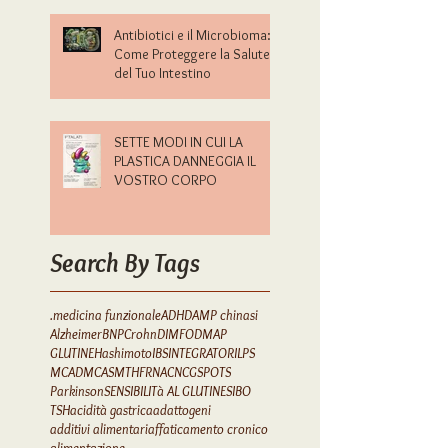
SOLUZIONI
Antibiotici e il Microbioma:
Come Proteggere la Salute
del Tuo Intestino
SETTE MODI IN CUI LA
PLASTICA DANNEGGIA IL
VOSTRO CORPO
Search By Tags
.medicina funzionale
ADHD
AMP chinasi
Alzheimer
BNP
Crohn
DIM
FODMAP
GLUTINE
Hashimoto
IBS
INTEGRATORI
LPS
MCAD
MCAS
MTHFR
NAC
NCGS
POTS
Parkinson
SENSIBILITà AL GLUTINE
SIBO
TSH
acidità gastrica
adattogeni
additivi alimentari
affaticamento cronico
alimentazione