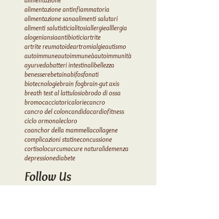
alimentazione antinfiammatoria
alimentazione sana
alimenti salutari
alimenti salutistici
alitosi
allergie
alllergia
alogeni
ansia
antibiotici
artrite
artrite reumatoide
artromialgie
autismo
autoimmune
autoimmuneà
autoimmunità
ayurveda
batteri intestinali
bellezza
benessere
betaina
bifosfonati
biotecnologie
brain fog
brain-gut axis
breath test al lattulosio
brodo di ossa
bromo
cacciatori
calorie
cancro
cancro del colon
candida
cardiofitness
ciclo ormonale
cloro
coanchor della mammella
collagene
complicazioni statine
concussione
cortisolo
curcuma
cure naturali
demenza
depressione
diabete
Follow Us