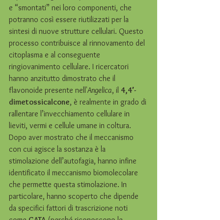
e “smontati” nei loro componenti, che 
potranno così essere riutilizzati per la 
sintesi di nuove strutture cellulari. Questo 
processo contribuisce al rinnovamento del 
citoplasma e al conseguente 
ringiovanimento cellulare. I ricercatori 
hanno anzitutto dimostrato che il 
flavonoide presente nell'
Angelica
, il 
4,4′-
dimetossicalcone
, è realmente in grado di 
rallentare l’invecchiamento cellulare in 
lieviti, vermi e cellule umane in coltura. 
Dopo aver mostrato che il meccanismo 
con cui agisce la sostanza è la 
stimolazione dell’autofagia, hanno infine 
identificato il meccanismo biomolecolare 
che permette questa stimolazione. In 
particolare, hanno scoperto che dipende 
da specifici fattori di trascrizione noti 
come 
GATA
 (perché riconoscono le 