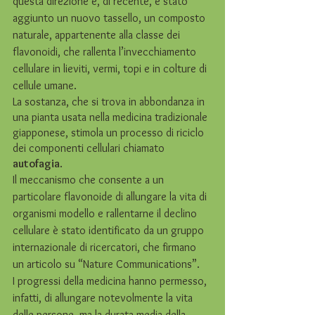
questa direzione e, di recente, è stato 
aggiunto un nuovo tassello, un composto 
naturale, appartenente alla classe dei 
flavonoidi, che rallenta l’invecchiamento 
cellulare in lieviti, vermi, topi e in colture di 
cellule umane. 
La sostanza, che si trova in abbondanza in 
una pianta usata nella medicina tradizionale 
giapponese, stimola un processo di riciclo 
dei componenti cellulari chiamato 
autofagia
.
Il meccanismo che consente a un 
particolare flavonoide di allungare la vita di 
organismi modello e rallentarne il declino 
cellulare è stato identificato da un gruppo 
internazionale di ricercatori, che
firmano 
un articolo su “Nature Communications”
.
I progressi della medicina hanno permesso, 
infatti, di allungare notevolmente la vita 
delle persone, ma la durata media della 