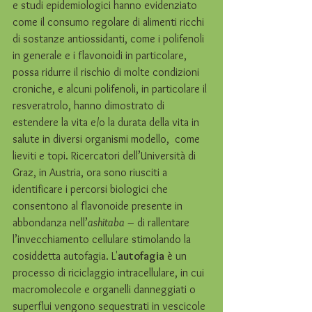
e studi epidemiologici hanno evidenziato 
come il consumo regolare di alimenti ricchi 
di sostanze antiossidanti, come i polifenoli 
in generale e i flavonoidi in particolare, 
possa ridurre il rischio di molte condizioni 
croniche, e alcuni polifenoli, in particolare il 
resveratrolo, hanno dimostrato di 
estendere la vita e/o la durata della vita in 
salute in diversi organismi modello,  come 
lieviti e topi. Ricercatori dell’Università di 
Graz, in Austria, ora sono riusciti a 
identificare i percorsi biologici che 
consentono al flavonoide presente in 
abbondanza nell’
ashitaba
 – di rallentare 
l’invecchiamento cellulare stimolando la 
cosiddetta autofagia. L'
autofagia
 è un 
processo di riciclaggio intracellulare, in cui 
macromolecole e organelli danneggiati o 
superflui vengono sequestrati in vescicole 