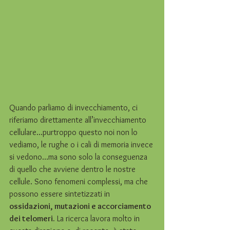
Quando parliamo di invecchiamento, ci 
riferiamo direttamente all’invecchiamento 
cellulare…purtroppo questo noi non lo 
vediamo, le rughe o i cali di memoria invece 
si vedono…ma sono solo la conseguenza 
di quello che avviene dentro le nostre 
cellule. Sono fenomeni complessi, ma che 
possono essere sintetizzati in 
ossidazioni, mutazioni e accorciamento 
dei telomeri.
 La ricerca lavora molto in 