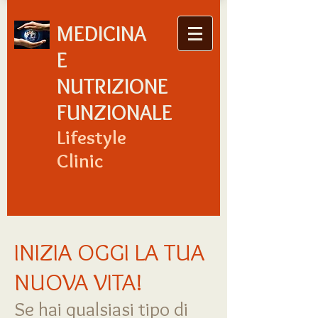
MEDICINA
E
NUTRIZIONE
FUNZIONALE
Lifestyle
Clinic
INIZIA OGGI LA TUA
NUOVA VITA!
Se hai qualsiasi tipo di