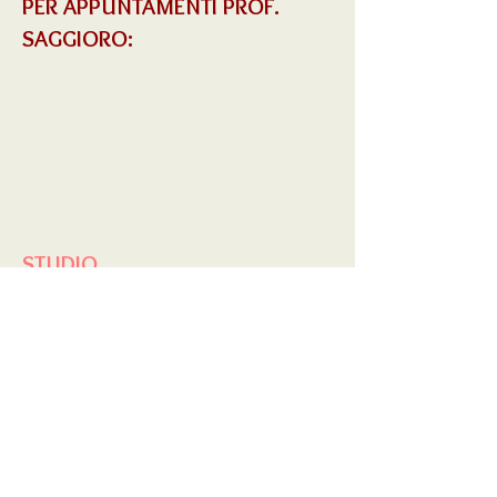
PER APPUNTAMENTI PROF.
SAGGIORO:
CENTRO DI MEDICINA
Viale Ancona 5
Mestre Tel.
0415322500
Treviso Tel.
0422698111
STUDIO
CAPURSO
(temporaneamente
sospeso)
Via Paolo Frisi 42
Roma
Tel.
348.0123357
dalle 9:30 alle 14
(eventualmente lasciando