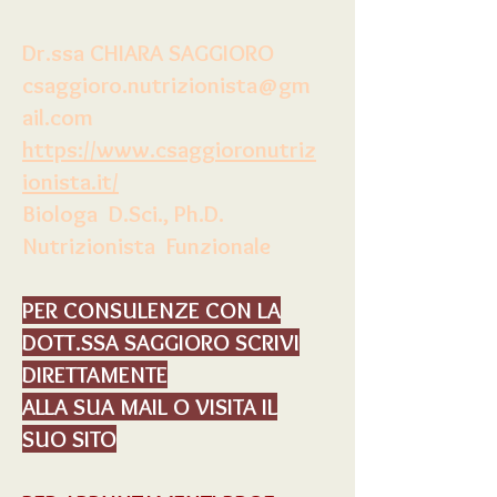
Dr.ssa CHIARA SAGGIORO
csaggioro.nutrizionista@gm
ail.com
https://www.csaggioronutriz
ionista.it/
Biologa D.Sci., Ph.D.
Nutrizionista Funzionale
PER CONSULENZE CON LA
DOTT.SSA SAGGIORO SCRIVI
DIRETTAMENTE
ALLA SUA MAIL O VISITA IL
SUO SITO