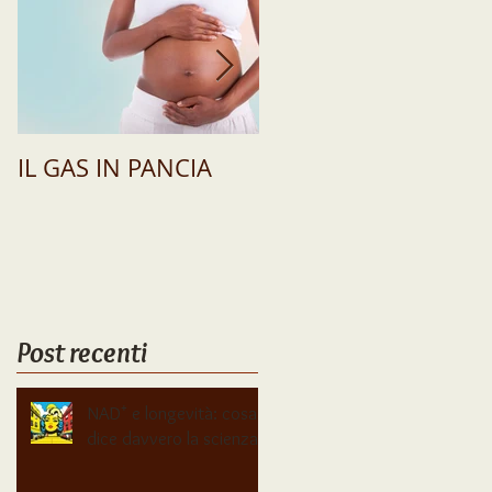
TA
IL GAS IN PANCIA
GUIDA COMPLETA
ALLA SIBO E AL
MALASSORBIMENTO
PERCHÉ RICHIEDERE
UNA CONSULENZA 
FONDAMENTALE
Post recenti
NAD⁺ e longevità: cosa
dice davvero la scienza?