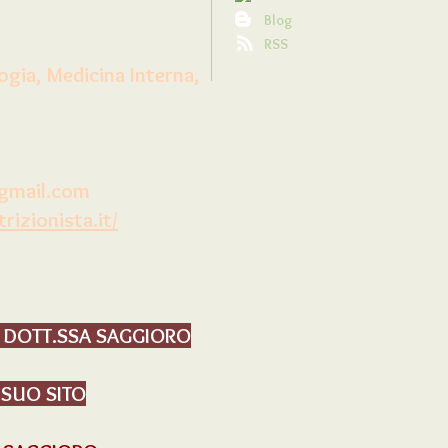
Blog
RSS
ogia, Medicina Interna,
@gmail.com
izionista.it/
 DOTT.SSA SAGGIORO
L SUO SITO