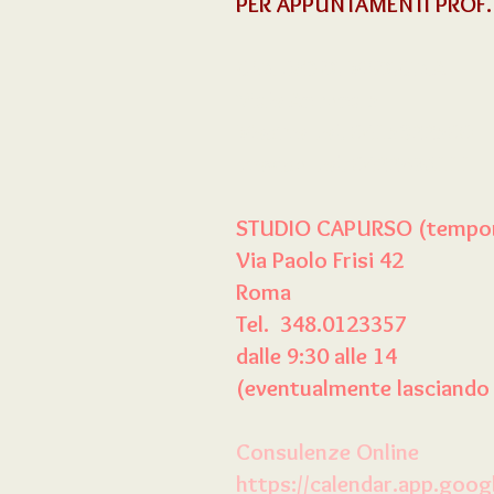
PER APPUNTAMENTI PROF.
CENTRO DI MEDICINA
Viale Ancona 5
Mestre Tel. 0415322500
Treviso Tel. 0422698111
STUDIO CAPURSO
(tempo
Via Paolo Frisi 42
Roma
Tel. 348.0123357
dalle 9:30 alle 14
(eventualmente lasciando
Consulenze Online
https://calendar.app.go