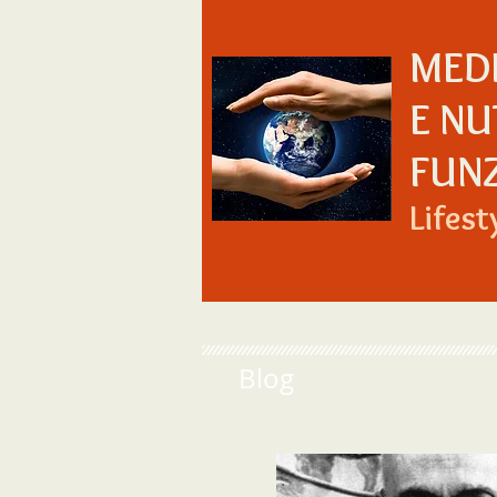
MED
E NU
FUN
Lifest
Blog