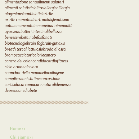
alimentazione sana
alimenti salutari
alimenti salutistici
alitosi
allergie
alllergia
alogeni
ansia
antibiotici
artrite
artrite reumatoide
artromialgie
autismo
autoimmune
autoimmuneà
autoimmunità
ayurveda
batteri intestinali
bellezza
benessere
betaina
bifosfonati
biotecnologie
brain fog
brain-gut axis
breath test al lattulosio
brodo di ossa
bromo
cacciatori
calorie
cancro
cancro del colon
candida
cardiofitness
ciclo ormonale
cloro
coanchor della mammella
collagene
complicazioni statine
concussione
cortisolo
curcuma
cure naturali
demenza
depressione
diabete
Home>>
Chi siamo>>