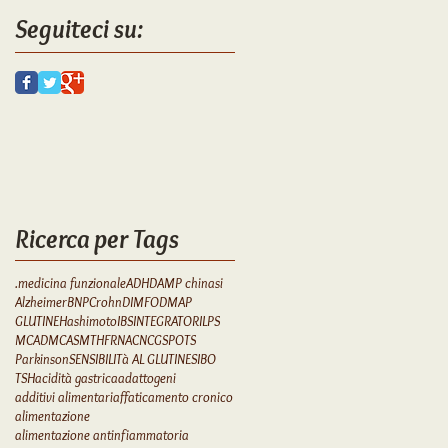
Seguiteci su:
Ricerca per Tags
.medicina funzionale
ADHD
AMP chinasi
Alzheimer
BNP
Crohn
DIM
FODMAP
GLUTINE
Hashimoto
IBS
INTEGRATORI
LPS
MCAD
MCAS
MTHFR
NAC
NCGS
POTS
Parkinson
SENSIBILITà AL GLUTINE
SIBO
TSH
acidità gastrica
adattogeni
additivi alimentari
affaticamento cronico
alimentazione
alimentazione antinfiammatoria