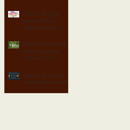
🌿 Rinite allergica e
vitamina D: cosa
sappiamo davvero?
Probiotici formatori di
spore: un supporto
intelligente per
l’equilibrio intestinale
I mitocondri: i motori
invisibili della nostra vita