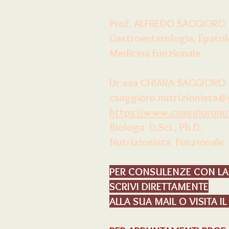
Prof. ALFREDO SAGGIORO
Gastroenterologia, Epatol
Medicina Funzionale
Dr.ssa CHIARA SAGGIORO
csaggioro.nutrizionista
https://www.csaggioronutr
Biologa D.Sci., Ph.D.
Nutrizionista Funzionale
PER CONSULENZE CON LA
SCRIVI DIRETTAMENTE
ALLA SUA MAIL O VISITA I