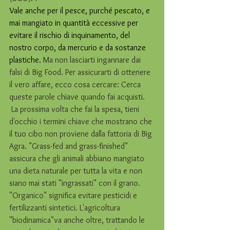
Vale anche per il pesce, purché pescato, e 
mai mangiato in quantità eccessive per 
evitare il rischio di inquinamento, del 
nostro corpo, da mercurio e da sostanze 
plastiche. 
Ma
non lasciarti ingannare dai 
falsi di Big Food. Per assicurarti di ottenere 
il vero affare, ecco cosa cercare: Cerca 
queste parole chiave quando fai acquisti.
 La prossima volta che fai la spesa, tieni 
d'occhio i termini chiave che mostrano che 
il tuo cibo non proviene dalla fattoria di Big 
Agra. "Grass-fed and grass-finished" 
assicura che gli animali abbiano mangiato 
una dieta naturale per tutta la vita e non 
siano mai stati "ingrassati" con il grano. 
"Organico" significa evitare pesticidi e 
fertilizzanti sintetici. L'agricoltura 
"biodinamica"va anche oltre, trattando le 