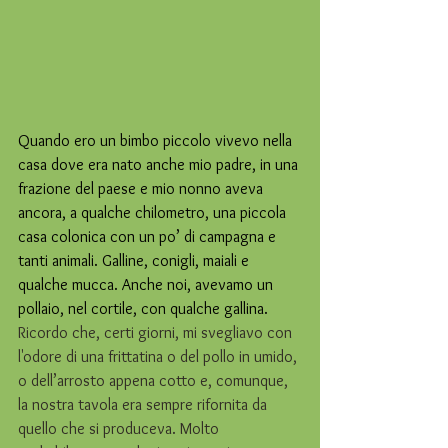
Quando ero un bimbo piccolo vivevo nella 
casa dove era nato anche mio padre, in una 
frazione del paese e mio nonno aveva 
ancora, a qualche chilometro, una piccola 
casa colonica con un po’ di campagna e 
tanti animali. Galline, conigli, maiali e 
qualche mucca. Anche noi, avevamo un 
pollaio, nel cortile, con qualche gallina. 
Ricordo che, certi giorni, mi svegliavo con 
l'odore di una frittatina o del pollo in umido, 
o dell’arrosto appena cotto e, comunque, 
la nostra tavola era sempre rifornita da 
quello che si produceva. Molto 