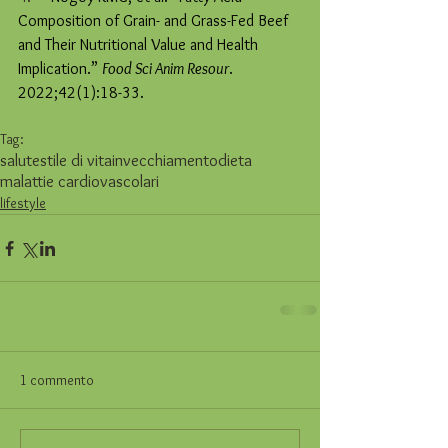
Composition of Grain- and Grass-Fed Beef 
and Their Nutritional Value and Health 
Implication.” 
Food Sci Anim Resour
. 
2022;42(1):18-33.
Tag:
salute
stile di vita
invecchiamento
dieta
malattie cardiovascolari
lifestyle
1 commento