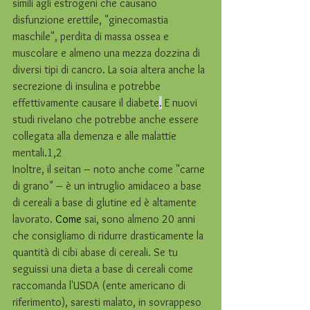
simili agli estrogeni che causano 
disfunzione erettile, "ginecomastia 
maschile", perdita di massa ossea e 
muscolare e almeno una mezza dozzina di 
diversi tipi di cancro. La soia altera anche la 
secrezione di insulina e potrebbe 
effettivamente causare il diabete
.
 E nuovi 
studi rivelano che potrebbe anche essere 
collegata alla demenza e alle malattie 
mentali.1,2 
Inoltre, il seitan – noto anche come "carne 
di grano" – è un intruglio amidaceo a base 
di cereali a base di glutine ed è altamente 
lavorato. 
Come 
sai, sono almeno 20 anni 
che consigliamo di ridurre drasticamente la 
quantità di cibi abase di cereali. Se tu 
seguissi una dieta a base di cereali come 
raccomanda l'USDA (ente americano di 
riferimento), saresti malato, in sovrappeso 