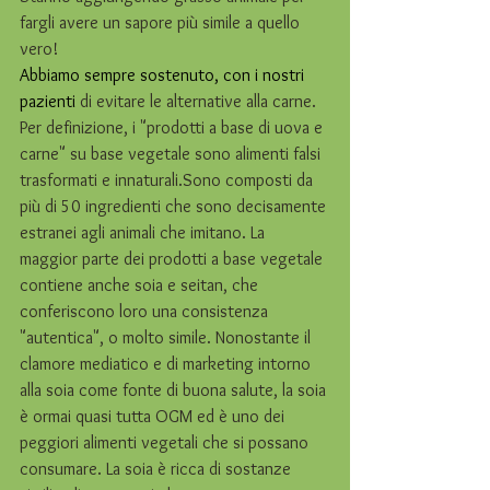
fargli avere un sapore più simile a quello 
vero!
Abbiamo sempre sostenuto, con i nostri 
pazienti 
di evitare le alternative alla carne. 
Per definizione, i "prodotti a base di uova e 
carne" su base vegetale sono alimenti falsi 
trasformati e innaturali.Sono composti da 
più di 50 ingredienti che sono decisamente 
estranei agli animali che imitano. La 
maggior parte dei prodotti a base vegetale 
contiene anche soia e seitan, che 
conferiscono loro una consistenza 
"autentica", o molto simile. Nonostante il 
clamore mediatico e di marketing intorno 
alla soia come fonte di buona salute, la soia 
è ormai quasi tutta OGM ed è uno dei 
peggiori alimenti vegetali che si possano 
consumare. La soia è ricca di sostanze 