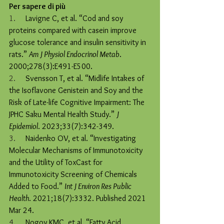
Per sapere di più
1.     
Lavigne C, et al. “Cod and soy 
proteins compared with casein improve 
glucose tolerance and insulin sensitivity in 
rats.” 
Am J Physiol Endocrinol Metab
. 
2000;278(3):E491-E500.
2.     
Svensson T, et al. “Midlife Intakes of 
the Isoflavone Genistein and Soy and the 
Risk of Late-life Cognitive Impairment: The 
JPHC Saku Mental Health Study.” 
J 
Epidemiol
. 2023;33(7):342-349.
3.     
Naidenko OV, et al. “Investigating 
Molecular Mechanisms of Immunotoxicity 
and the Utility of ToxCast for 
Immunotoxicity Screening of Chemicals 
Added to Food.” 
Int J Environ Res Public 
Health
. 2021;18(7):3332. Published 2021 
Mar 24.
4.     
Nogoy KMC, et al. “Fatty Acid 