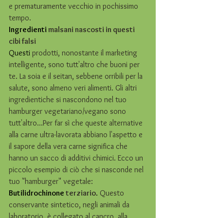
e prematuramente vecchio in pochissimo 
tempo. 
Ingredienti 
malsani nascosti in questi 
cibi falsi
Questi 
prodotti, nonostante il marketing 
intelligente, sono tutt'altro che buoni per 
te. La soia e il seitan, sebbene orribili per la 
salute, sono almeno veri alimenti. Gli altri 
ingredientiche si nascondono nel tuo 
hamburger vegetariano/vegano sono 
tutt'altro...Per far sì che queste alternative 
alla carne ultra-lavorata abbiano l'aspetto e 
il sapore della vera carne significa che 
hanno un sacco di additivi chimici. Ecco un 
piccolo esempio di ciò che si nasconde nel 
tuo "hamburger" vegetale: 
Butilidrochinone 
terziario
. 
Questo 
conservante sintetico, negli animali da 
laboratorio, è collegato al cancro, alla 