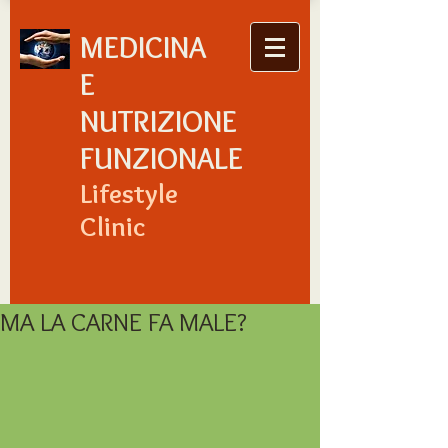
MEDICINA
E
NUTRIZIONE
FUNZIONALE
Lifestyle
Clinic
MA LA CARNE FA MALE?