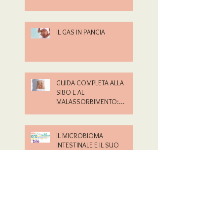
IL GAS IN PANCIA
GUIDA COMPLETA ALLA
SIBO E AL
MALASSORBIMENTO:
PERCHÉ RICHIEDERE UNA
CONSULENZA È
FONDAMENTALE
IL MICROBIOMA
INTESTINALE E IL SUO
IMPATTO SUGLI ORMONI:
CONNESSIONI, EFFETTI E
SOLUZIONI
Antibiotici e il Microbioma:
Come Proteggere la Salute
del Tuo Intestino