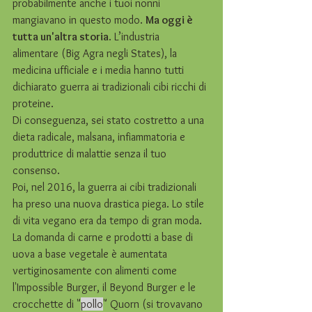
probabilmente anche i tuoi nonni 
mangiavano in questo modo. 
Ma oggi è 
tutta un'altra storia
. L’industria 
alimentare (Big Agra negli States), la 
medicina ufficiale e i media hanno tutti 
dichiarato guerra ai tradizionali cibi ricchi di 
proteine. 
Di conseguenza, sei stato costretto a una 
dieta radicale, malsana, infiammatoria e 
produttrice di malattie senza il tuo 
consenso.
Poi, nel 2016, la guerra ai cibi tradizionali 
ha preso una nuova drastica piega. Lo stile 
di vita vegano era da tempo di gran moda. 
La domanda di carne e prodotti a base di 
uova a base vegetale è aumentata 
vertiginosamente con alimenti come 
l'Impossible Burger, il Beyond Burger e le 
crocchette di "
pollo
" Quorn (si trovavano 