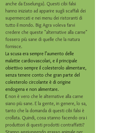
anche da Esselunga). Questi cibi falsi 
hanno iniziato ad apparire sugli scaffali dei 
supermercati e nei menu dei ristoranti di 
tutto il mondo. Big Agra voleva farvi 
credere che queste "alternative alla carne" 
fossero più sane di quelle che la natura 
fornisce.
La scusa era sempre l’aumento delle 
malattie cardiovascolari, e il principale 
obiettivo sempre il colesterolo alimentare, 
senza tenere conto che gran parte del 
colesterolo circolante è di origine 
endogena e non alimentare.
E 
non è vero che le alternative alla carne 
siano più sane. E la gente, in genere, lo sa, 
tanto che la domanda di questi cibi falsi è 
crollata. Quindi, cosa stanno facendo ora i 
produttori di questi prodotti contraffatti?
Stanno aggiungendo grasso animale per 