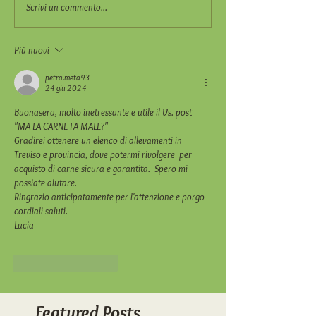
Scrivi un commento...
Più nuovi
petra.meta93
24 giu 2024
Buonasera, molto inetressante e utile il Vs. post 
"MA LA CARNE FA MALE?"
Gradirei ottenere un elenco di allevamenti in 
Treviso e provincia, dove potermi rivolgere  per 
acquisto di carne sicura e garantita.  Spero mi 
possiate aiutare.
Ringrazio anticipatamente per l'attenzione e porgo 
cordiali saluti.
Lucia
Mi piace
Rispondi
Featured Posts