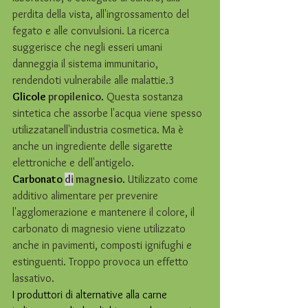
perdita della vista, all'ingrossamento del 
fegato e alle convulsioni. La ricerca 
suggerisce che negli esseri umani 
danneggia il sistema immunitario, 
rendendoti vulnerabile alle malattie.3
Glicole 
propilenico
. 
Questa sostanza 
sintetica che assorbe l'acqua viene spesso 
utilizzatanell'industria cosmetica. Ma è 
anche un ingrediente delle sigarette 
elettroniche e dell'antigelo.
Carbonato 
di
 magnesio
. 
Utilizzato come 
additivo alimentare per prevenire 
l'agglomerazione e mantenere il colore, il 
carbonato di magnesio viene utilizzato 
anche in pavimenti, composti ignifughi e 
estinguenti. Troppo provoca un effetto 
lassativo.
I produttori di alternative alla carne 