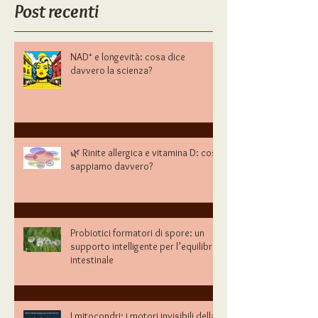
CONSULENZA
FONDAMENTA
Post recenti
NAD⁺ e longevità: cosa dice
davvero la scienza?
🌿 Rinite allergica e vitamina D: cosa
sappiamo davvero?
Probiotici formatori di spore: un
supporto intelligente per l’equilibrio
intestinale