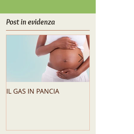
Post in evidenza
IL GAS IN PANCIA
GUIDA COMPL
SIBO E AL
MALASSORBI
PERCHÉ RICH