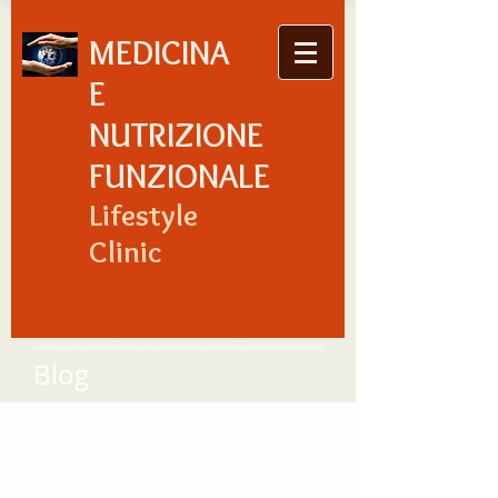
MEDICINA
E
NUTRIZIONE
FUNZIONALE
Lifestyle
Clinic
Blog