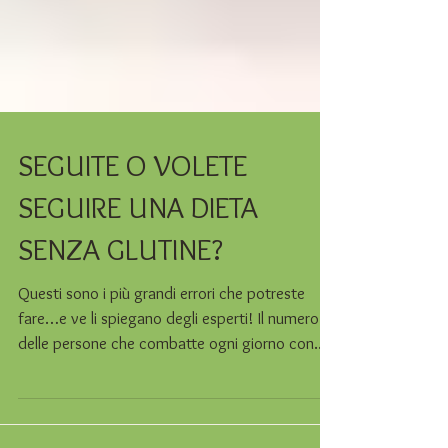
SEGUITE O VOLETE
SEGUIRE UNA DIETA
SENZA GLUTINE?
Questi sono i più grandi errori che potreste
fare…e ve li spiegano degli esperti! Il numero
delle persone che combatte ogni giorno con...