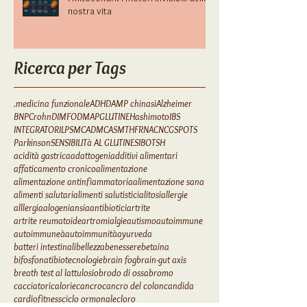
I mitocondri: i motori invisibili della
nostra vita
Ricerca per Tags
.medicina funzionale
ADHD
AMP chinasi
Alzheimer
BNP
Crohn
DIM
FODMAP
GLUTINE
Hashimoto
IBS
INTEGRATORI
LPS
MCAD
MCAS
MTHFR
NAC
NCGS
POTS
Parkinson
SENSIBILITà AL GLUTINE
SIBO
TSH
acidità gastrica
adattogeni
additivi alimentari
affaticamento cronico
alimentazione
alimentazione antinfiammatoria
alimentazione sana
alimenti salutari
alimenti salutistici
alitosi
allergie
alllergia
alogeni
ansia
antibiotici
artrite
artrite reumatoide
artromialgie
autismo
autoimmune
autoimmuneà
autoimmunità
ayurveda
batteri intestinali
bellezza
benessere
betaina
bifosfonati
biotecnologie
brain fog
brain-gut axis
breath test al lattulosio
brodo di ossa
bromo