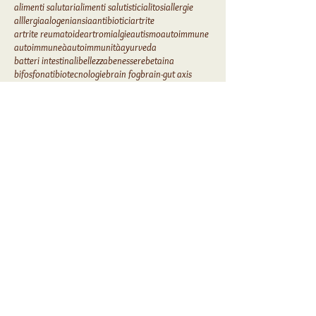
affaticamento cronico
alimentazione
alimentazione antinfiammatoria
alimentazione sana
alimenti salutari
alimenti salutistici
alitosi
allergie
alllergia
alogeni
ansia
antibiotici
artrite
artrite reumatoide
artromialgie
autismo
autoimmune
autoimmuneà
autoimmunità
ayurveda
batteri intestinali
bellezza
benessere
betaina
bifosfonati
biotecnologie
brain fog
brain-gut axis
breath test al lattulosio
brodo di ossa
bromo
cacciatori
calorie
cancro
cancro del colon
candida
cardiofitness
ciclo ormonale
cloro
coanchor della mammella
collagene
complicazioni statine
concussione
cortisolo
curcuma
cure naturali
demenza
depressione
diabete
Seguiteci su:
CONTATTACI PER UN
APPUNTAMENTO