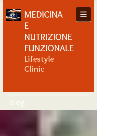
MEDICINA
E
NUTRIZIONE
FUNZIONALE
Lifestyle
Clinic
Blog