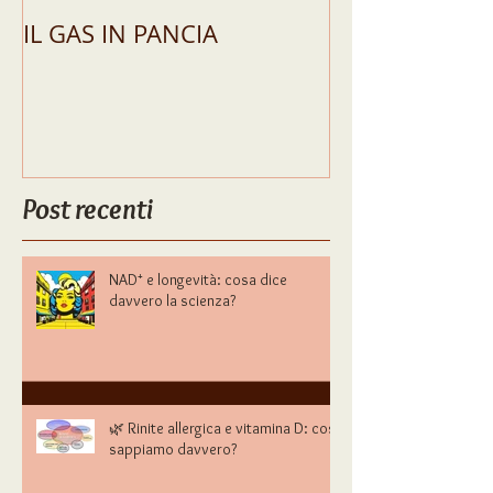
IL GAS IN PANCIA
GUIDA COMPL
SIBO E AL
MALASSORBI
PERCHÉ RICH
CONSULENZA
FONDAMENTA
Post recenti
NAD⁺ e longevità: cosa dice
davvero la scienza?
🌿 Rinite allergica e vitamina D: cosa
sappiamo davvero?