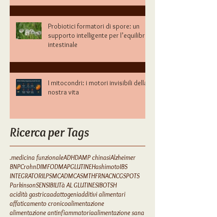
Probiotici formatori di spore: un
supporto intelligente per l’equilibrio
intestinale
I mitocondri: i motori invisibili della
nostra vita
Ricerca per Tags
.medicina funzionale
ADHD
AMP chinasi
Alzheimer
BNP
Crohn
DIM
FODMAP
GLUTINE
Hashimoto
IBS
INTEGRATORI
LPS
MCAD
MCAS
MTHFR
NAC
NCGS
POTS
Parkinson
SENSIBILITà AL GLUTINE
SIBO
TSH
acidità gastrica
adattogeni
additivi alimentari