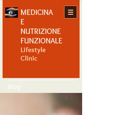
MEDICINA
E
NUTRIZIONE
FUNZIONALE
Lifestyle
Clinic
Blog